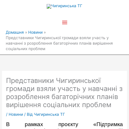
Перейти
Головне
до
вмісту
меню
Домашня
Новини
Представники Чигиринської громади взяли участь у
навчанні з розроблення багаторічних планів вирішення
соціальних проблем
Представники Чигиринської
громади взяли участь у навчанні з
розроблення багаторічних планів
вирішення соціальних проблем
/
Новини
/ Від
Чигиринська ТГ
В рамках проєкту «Підтримка