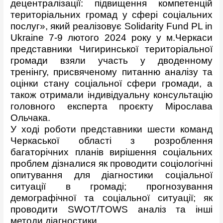
децентралізації: підвищення компетенцій
територіальних громад у сфері соціальних
послуг», який реалізовує Solidarity Fund PL in
Ukraine 7-9 лютого 2024 року у м.Черкаси
представники Чигиринської територіальної
громади взяли участь у дводенному
тренінгу, присвяченому питанню аналізу та
оцінки стану соціальної сфери громади, а
також отримали індивідуальну консультацію
головного експерта проєкту Мірослава
Ольчака.
У ході роботи представники шести команд
Черкаської області з розроблення
багаторічних планів вирішення соціальних
проблем дізналися як проводити соціологічні
опитування для діагностики соціальної
ситуації в громаді; прогнозування
демографічної та соціальної ситуації; як
проводити SWOT/TOWS аналіз та інші
методи діагностики.