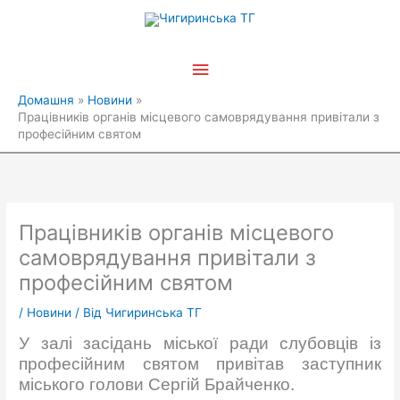
Перейти
Головне
до
вмісту
меню
Домашня
Новини
Працівників органів місцевого самоврядування привітали з
професійним святом
Працівників органів місцевого
самоврядування привітали з
професійним святом
/
Новини
/ Від
Чигиринська ТГ
У залі засідань міської ради слубовців із
професійним святом привітав заступник
міського голови Сергій Брайченко.