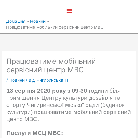
Перейти
Головне
до
вмісту
меню
Домашня
Новини
Працюватиме мобільний сервісний центр МВС
Працюватиме мобільний
сервісний центр МВС
/
Новини
/ Від
Чигиринська ТГ
13 серпня 2020 року з 09-30
години біля
приміщення Центру культури дозвілля та
спорту Чигиринської міської ради (будинок
культури) працюватиме мобільний сервісний
центр МВС.
Послуги МCЦ МВС: