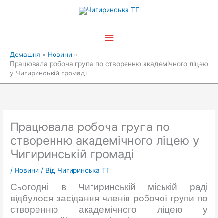
Перейти
Головне
до
вмісту
меню
Домашня
Новини
Працювала робоча група по створенню академічного ліцею
у Чигиринській громаді
Працювала робоча група по
створенню академічного ліцею у
Чигиринській громаді
/
Новини
/ Від
Чигиринська ТГ
Сьогодні в Чигиринській міській раді
відбулося засідання членів робочої групи по
створенню академічного ліцею у