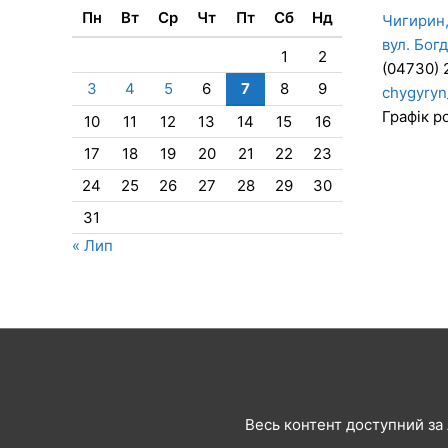
Пн
Вт
Ср
Чт
Пт
Сб
Нд
Чигирин,
вул. Бог
1
2
(04730) 
3
4
5
6
7
8
9
chygyryn
Графік ро
10
11
12
13
14
15
16
17
18
19
20
21
22
23
24
25
26
27
28
29
30
31
« Лип
Весь контент доступний за л