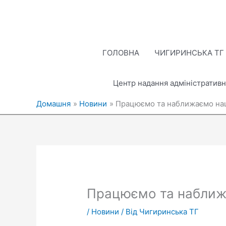
Перейти
до
вмісту
ГОЛОВНА
ЧИГИРИНСЬКА ТГ
Центр надання адміністративн
Домашня
Новини
Працюємо та наближаємо на
Працюємо та наближ
/
Новини
/ Від
Чигиринська ТГ