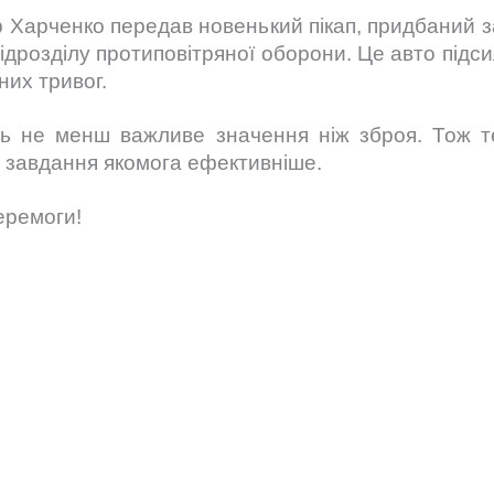
ор Харченко передав новенький пікап, придбаний 
ідрозділу протиповітряної оборони. Це авто підсил
них тривог.
ють не менш важливе значення ніж зброя. Тож 
і завдання якомога ефективніше.
еремоги!