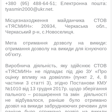
+380 (95) 488-64-51; Електронна пошта:
tyasmin2000@ukr.net.
Місцезнаходження майданчика СТОВ
«ТЯСМИН»: 20934, Черкаська обл.,
Черкаський р-н, с.Новоселиця.
Мета отримання дозволу на викиди:
отримання дозволу на викиди для існуючого
об’єкту.
Виробнича діяльність, яку здійснює СТОВ
«ТЯСМИН» не підпадає під дію ЗУ «Про
оцінку впливу на довкілля» (пункт 2, 4, 8
частини 3 статті 3), згідно Постанови КМУ
№1010 від 13 грудня 2017р. щодо зберігання
пального – розширення та змін діяльності
не відбувалося, раніше було отримано
дозвіл на викиди забруднюючих речовин для
раніше було отримано дозвіл на викиди