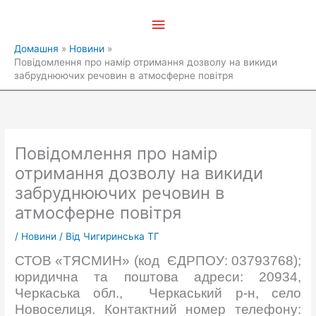
Перейти
Головне
до
вмісту
меню
Домашня
Новини
Повідомлення про намір отримання дозволу на викиди
забруднюючих речовин в атмосферне повітря
Повідомлення про намір
отримання дозволу на викиди
забруднюючих речовин в
атмосферне повітря
/
Новини
/ Від
Чигиринська ТГ
СТОВ «ТЯСМИН» (код ЄДРПОУ: 03793768);
юридична та поштова адреси: 20934,
Черкаська обл., Черкаський р-н, село
Новоселиця. Контактний номер телефону: