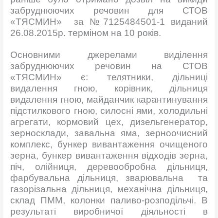
забруднюючих речовин для СТОВ
«ТЯСМИН» за №7125484501-1 виданий
26.08.2015р. терміном на 10 років.
Основними джерелами виділення
забруднюючих речовин на СТОВ
«ТЯСМИН» є: телятники, дільниці
видалення гною, корівник, дільниця
видалення гною, майданчик карантинування
підстилкового гною, силосні ями, холодильні
агрегати, кормовий цех, дизельгенератор,
зерносклади, завальна яма, зерноочисний
комплекс, бункер вивантаження очищеного
зерна, бункер вивантаження відходів зерна,
піч, олійниця, деревообробна дільниця,
фарбувальна дільниця, зварювальна та
газорізальна дільниця, механічна дільниця,
склад ПММ, колонки паливо-розподільчі. В
результаті виробничої діяльності в