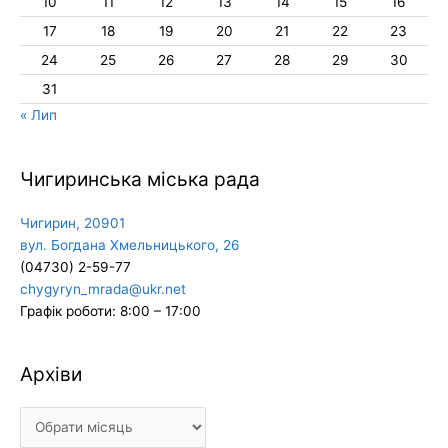
10
11
12
13
14
15
16
17
18
19
20
21
22
23
24
25
26
27
28
29
30
31
« Лип
Чигиринська міська рада
Чигирин, 20901
вул. Богдана Хмельницького, 26
(04730) 2-59-77
chygyryn_mrada@ukr.net
Графік роботи: 8:00 – 17:00
Архіви
Архіви