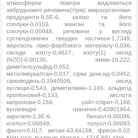
атмосферне повітря виділяються
забруднюючі речовини(т/рік): мікроорганізми-
продуценти-9,5Е-6, залізо та його
сполуки-0,0103, манган та його
сполуки-0,00048, речовини у вигляді
суспендованих твердих частинок-1,7349,
аерозоль лако-фарбового матеріалу-0,036,
оксиди азоту-0,4627, азоту(1) оксид
(N2O)-0,00135, аміак-15,222,
диметилсульфід-0,052,
метилмеркаптан-0,017, сірки діоксид-0,0452,
сірководень-0,1940509, оксид
вуглецю-0,543, диметиламін-1,165, альдегід
пропіоновий-0,133, кислота
капронова-0,159, уайт-спірит-0,168,
вуглеводні граничні-0,40901954,
акролеїн-1,3Е-6, бензол-0,00086,
ксилол-0,06849, толуол-0,00083,
фенол-0,017, метан-43,44158, фреон-0,02.
Крім того, вуглецю діоксид – 1715,891 т/рік.