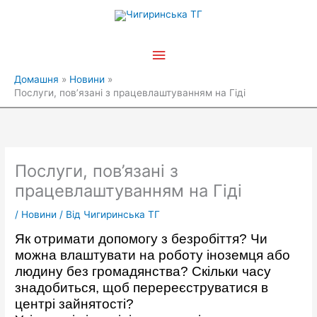
Перейти
Головне
до
вмісту
меню
Домашня
Новини
Послуги, пов’язані з працевлаштуванням на Гіді
Послуги, пов’язані з
працевлаштуванням на Гіді
/
Новини
/ Від
Чигиринська ТГ
Як отримати допомогу з безробіття? Чи
можна влаштувати на роботу іноземця або
людину без громадянства? Скільки часу
знадобиться, щоб перереєструватися в
центрі зайнятості?