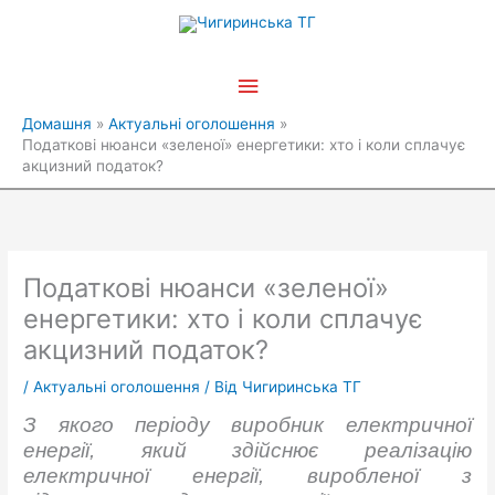
Перейти
Головне
до
вмісту
меню
Домашня
Актуальні оголошення
Податкові нюанси «зеленої» енергетики: хто і коли сплачує
акцизний податок?
Податкові нюанси «зеленої»
енергетики: хто і коли сплачує
акцизний податок?
/
Актуальні оголошення
/ Від
Чигиринська ТГ
З якого періоду виробник електричної
енергії, який здійснює реалізацію
електричної енергії, виробленої з