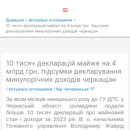
Перейти
Головне
до
вмісту
меню
Домашня
Актуальні оголошення
10 тисяч декларацій майже на 4 млрд грн: підсумки
декларування минулорічних доходів черкащан
10 тисяч декларацій майже на 4
млрд грн: підсумки декларування
минулорічних доходів черкащан
/
Актуальні оголошення
/ Від
Чигиринська ТГ
За вісім місяців нинішнього року до ГУ ДПС у
Черкаській області громадяни подали
більше 10 тисяч декларацій про майновий
стан і доходи за 2023 рік. В. о. начальника
Головного управління Володимир Жаврід