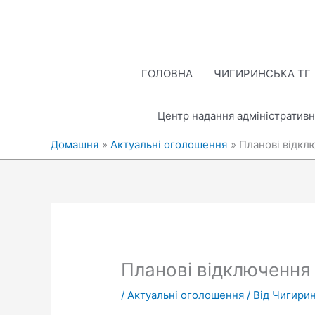
Перейти
до
вмісту
ГОЛОВНА
ЧИГИРИНСЬКА ТГ
Центр надання адміністративн
Домашня
Актуальні оголошення
Планові відкл
Планові відключення 
/
Актуальні оголошення
/ Від
Чигирин