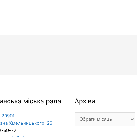
Архіви
инська міська рада
Архіви
 20901
дана Хмельницького, 26
2-59-77