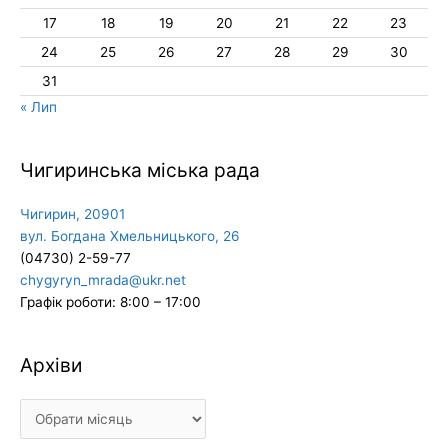
17
18
19
20
21
22
23
24
25
26
27
28
29
30
31
« Лип
Чигиринська міська рада
Чигирин, 20901
вул. Богдана Хмельницького, 26
(04730) 2-59-77
chygyryn_mrada@ukr.net
Графік роботи: 8:00 – 17:00
Архіви
Архіви