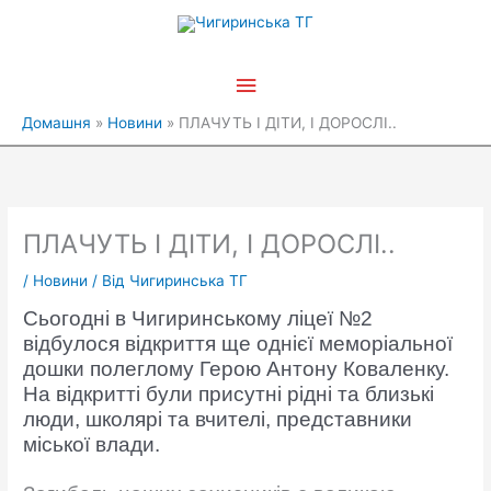
Перейти
Головне
до
вмісту
меню
Домашня
Новини
ПЛАЧУТЬ І ДІТИ, І ДОРОСЛІ..
ПЛАЧУТЬ І ДІТИ, І ДОРОСЛІ..
/
Новини
/ Від
Чигиринська ТГ
Сьогодні в Чигиринському ліцеї №2
відбулося відкриття ще однієї меморіальної
дошки полеглому Герою Антону Коваленку.
На відкритті були присутні рідні та близькі
люди, школярі та вчителі, представники
міської влади.