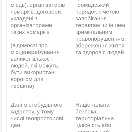
місць), організаторів
громадський
ярмарків, договори,
порядок з метою
укладені з
запобігання
організаторами
терактам чи іншим
таких ярмарків
кримінальним
правопорушенням,
(відомості про
збереження життя
місцеперебування
та здоров’я людей
великої кількості
людей, які можуть
бути використані
ворогом для
терактів)
Дані містобудівного
Національна
кадастру, у тому
безпека,
числі геопросторові
територіальна
дані
цілісність або
громадський