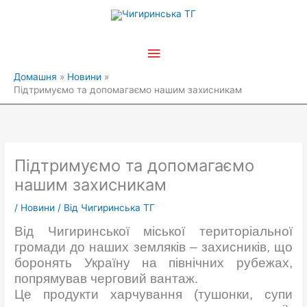
Перейти
Головне
до
вмісту
меню
Домашня
Новини
Підтримуємо та допомагаємо нашим захисникам
Підтримуємо та допомагаємо
нашим захисникам
/
Новини
/ Від
Чигиринська ТГ
Від Чигиринської міської територіальної
громади до наших земляків – захисників, що
боронять Україну на північних рубежах,
попрямував черговий вантаж.
Це продукти харчування (тушонки, супи