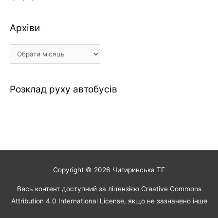
Архіви
Архіви
Розклад руху автобусів
Copyright © 2026
Чигиринська ТГ
Весь контент доступний за ліцензією Creative Commons
Attribution 4.0 International License, якщо не зазначено інше