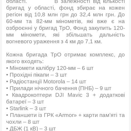
області. В залежності від кількості
бригад у області, фонд збирає на кожен
регіон від 10,8 млн грн до 32,4 млн грн. До
60-мм та 82-мм мінометів, які вже є на
озброєнні у бригад ТрО, Фонд закупить 120-
мм міномети, які збільшать дальність
вогневого ураження з 4 км до 7,1 км.
Кожна бригада ТрО отримає комплекс, до
якого входять:
• Міномети калібру 120-мм – 6 шт
• Прохідні пікапи – 3 шт
• Радіостанції Motorola – 14 шт
• Прилади нічного бачення (ПНБ) – 9 шт
• Квадрокоптери DJI Mavic 3 + додаткові
батареї – 3 шт
• Starlink – 3 шт
• Планшети із ГРК «Armor» + карти пам’яті та
чохли – 8 шт
• ДБЖ (1 кВ) – 3 шт