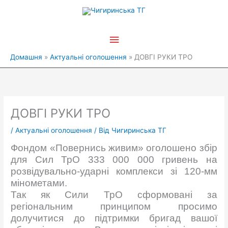
Перейти
Головне
до
вмісту
меню
Домашня
Актуальні оголошення
ДОВГІ РУКИ ТРО
ДОВГІ РУКИ ТРО
/
Актуальні оголошення
/ Від
Чигиринська ТГ
Фондом «Повернись живим» оголошено збір
для Сил ТрО 333 000 000 гривень на
розвідувально-ударні комплекси зі 120-мм
мінометами.
Так як Сили ТрО сформовані за
регіональним принципом просимо
долучитися до підтримки бригад вашої