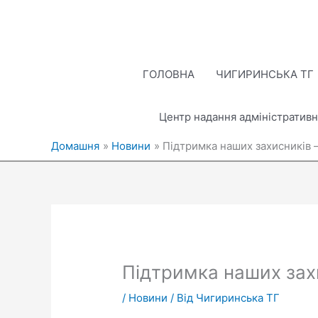
Перейти
до
вмісту
ГОЛОВНА
ЧИГИРИНСЬКА ТГ
Центр надання адміністративн
Домашня
Новини
Підтримка наших захисників 
Підтримка наших зах
/
Новини
/ Від
Чигиринська ТГ