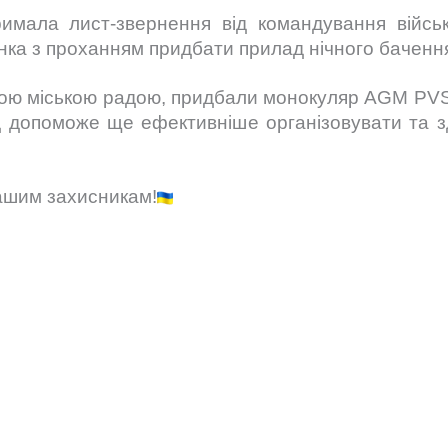
имала лист-звернення від командування війсь
енка з проханням придбати прилад нічного баченн
ькою міською радою, придбали монокуляр AGM PV
 допоможе ще ефективніше організовувати та з
ашим захисникам!