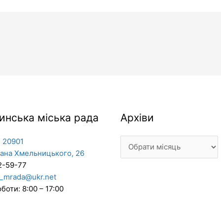
Архіви
инська міська рада
Архіви
 20901
дана Хмельницького, 26
2-59-77
_mrada@ukr.net
боти: 8:00 – 17:00