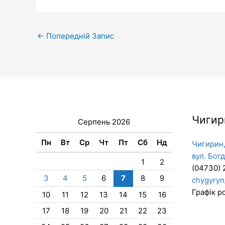
←
Попередній Запис
Чигир
Серпень 2026
Пн
Вт
Ср
Чт
Пт
Сб
Нд
Чигирин,
вул. Бог
1
2
(04730) 
3
4
5
6
7
8
9
chygyryn
Графік ро
10
11
12
13
14
15
16
17
18
19
20
21
22
23