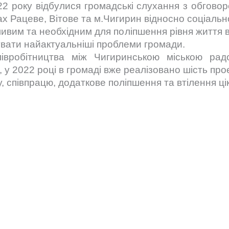
 року відбулися громадські слухання з обговор
х Рацеве, Вітове та м.Чигирин відносно соціальної
ивим та необхідним для поліпшення рівня життя в 
увати найактуальніші проблеми громади.
івробітництва між Чигиринською міською ра
 у 2022 році в громаді вже реалізовано шість проє
, співпрацю, додаткове поліпшення та втілення цік