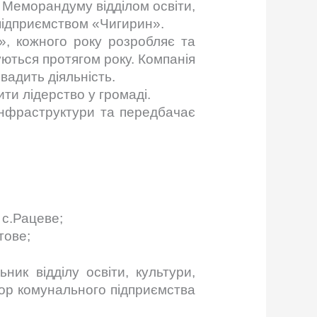
 Меморандуму відділом освіти,
 підприємством «Чигирин».
», кожного року розробляє та
зуються протягом року. Компанія
вадить діяльність.
ти лідерство у громаді.
інфраструктури та передбачає
 с.Рацеве;
тове;
ик відділу освіти, культури,
тор комунального підприємства