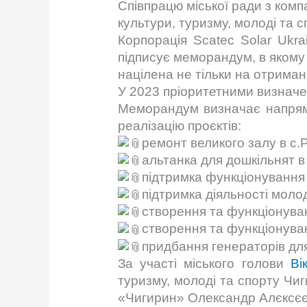
Співпрацю міської ради з ком
культури, туризму, молоді та 
Корпорація Scatec Solar Ukr
підписує меморандум, в якому з
націлена не тільки на отриманн
У 2023 пріоритетними визначен
Меморандум визначає напрями
реалізацію проєктів:
ремонт великого залу в с.
альтанка для дошкільнят в 
підтримка функціонування 
підтримка діяльності моло
створення та функціонуван
створення та функціонуван
придбання генераторів дл
За участі міського голови
Ві
туризму, молоді та спорту Чи
«Чигирин» Олександр Алєксєє