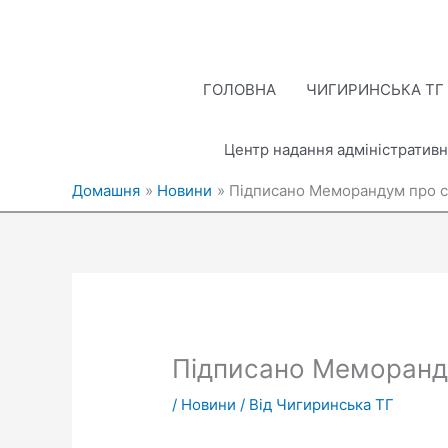
Перейти
до
вмісту
ГОЛОВНА
ЧИГИРИНСЬКА ТГ
Центр надання адміністративн
Домашня
Новини
Підписано Меморандум про с
Підписано Меморанду
/
Новини
/ Від
Чигиринська ТГ