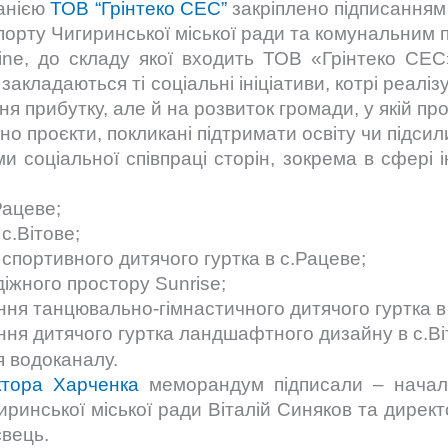
панією
ТОВ “Грінтеко СЕС”
закріплено підписанням
спорту Чигиринської міської ради та комунальним
aine, до складу якої входить ТОВ «Грінтеко СЕС
акладаються ті соціальні ініціативи, котрі реалі
я прибутку, але й на розвиток громади, у якій про
о проєкти, покликані підтримати освіту чи підсили
 соціальної співпраці сторін, зокрема в сфері 
Рацеве;
с.Вітове;
спортивного дитячого гуртка в с.Рацеве;
діжного простору Sunrise;
ня танцювально-гімнастичного дитячого гуртка в
ня дитячого гуртка ландшафтного дизайну в с.Ві
я водоканалу.
ктора Харченка
меморандум підписали – начальн
гиринської міської ради Віталій Синяков та дирек
вець.