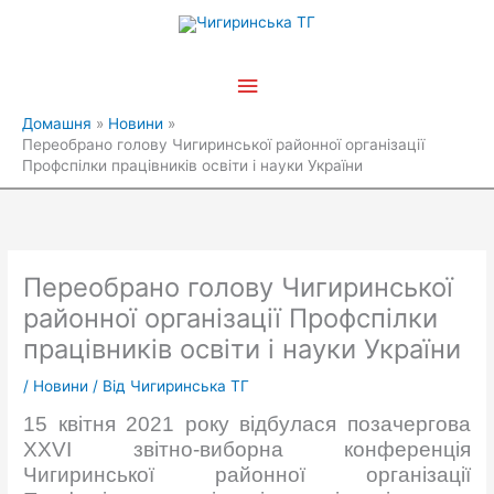
Перейти
Головне
до
вмісту
меню
Домашня
Новини
Переобрано голову Чигиринської районної організації
Профспілки працівників освіти і науки України
Переобрано голову Чигиринської
районної організації Профспілки
працівників освіти і науки України
/
Новини
/ Від
Чигиринська ТГ
15 квітня 2021 року відбулася позачергова
ХХVІ звітно-виборна конференція
Чигиринської районної організації