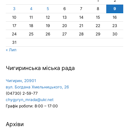
1
2
3
4
5
6
7
8
9
10
11
12
13
14
15
16
17
18
19
20
21
22
23
24
25
26
27
28
29
30
31
« Лип
Чигиринська міська рада
Чигирин, 20901
вул. Богдана Хмельницького, 26
(04730) 2-59-77
chygyryn_mrada@ukr.net
Графік роботи: 8:00 – 17:00
Архіви
Архіви