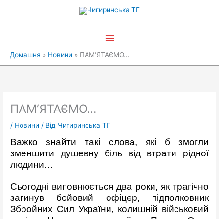
Перейти
Головне
до
вмісту
меню
Домашня
Новини
ПАМ‘ЯТАЄМО…
ПАМ‘ЯТАЄМО…
/
Новини
/ Від
Чигиринська ТГ
Важко знайти такі слова, які б змогли
зменшити душевну біль від втрати рідної
людини…
Сьогодні виповнюється два роки, як трагічно
загинув бойовий офіцер, підполковник
Збройних Сил України, колишній військовий