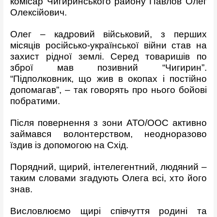
комісар Чигиринського району Павлов Олег
Олексійович.
Олег – кадровий військовий, з перших
місяців російсько-української війни став на
захист рідної землі. Серед товаришів по
зброї мав позивний “Чигирин”.
“Підполковник, що жив в окопах і постійно
допомагав”, – так говорять про нього бойові
побратими.
Після повернення з зони АТО/ООС активно
займався волонтерством, неодноразово
їздив із допомогою на Схід.
Порядний, щирий, інтелегентний, людяний –
таким словами згадують Олега всі, хто його
знав.
Висловлюємо щирі співчуття родині та