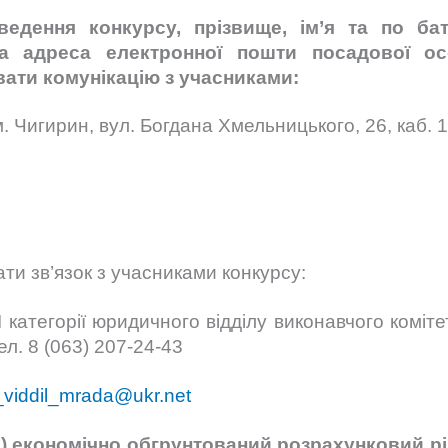
ведення конкурсу, прізвище, ім’я та по бат
а адреса електронної пошти посадової ос
ати комунікацію з учасниками:
. Чигирин, вул. Богдана Хмельницького, 26, каб. 
ти зв’язок з учасниками конкурсу:
І категорії юридичного відділу виконавчого коміт
л. 8 (063) 207-24-43
_viddil_mrada@ukr.net
) економічно обгрунтований розрахунковий рі