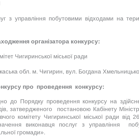
Я
уг з управління побутовими відходами на терит
ходження організатора конкурсу:
ітет Чигиринської міської ради
аська обл. м. Чигирин, вул. Богдана Хмельницько
конкурсу про проведення конкурсу:
дно до Порядку проведення конкурсу на здійсн
ів, затвердженого постановою Кабінету Міністр
чого комітету Чигиринської міської ради від 
начення виконавця послуг з управління по
альної громади».