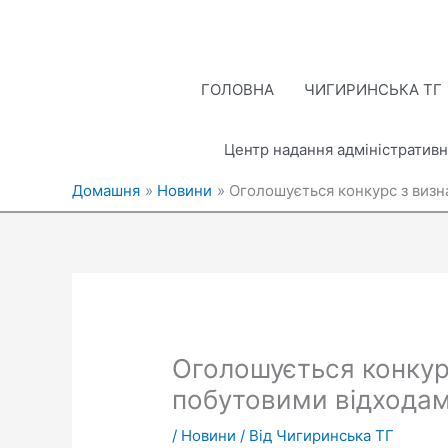
Перейти
до
вмісту
ГОЛОВНА
ЧИГИРИНСЬКА ТГ
Центр надання адміністративн
Домашня
Новини
Оголошується конкурс з визн
Оголошується конкур
побутовими відхода
/
Новини
/ Від
Чигиринська ТГ