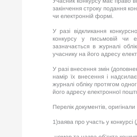
Учасник конкурсу має право в
закінчення строку подання ко
чи електронній формі.
У разі відкликання конкурсн
конкурсу у письмовій чи е
зазначається в журналі облі
учаснику на його адресу елек
У разі внесення змін (доповне
намір їх внесення і надсила
журналі обліку протягом одног
його адресу електронної пошт
Перелік документів, оригінали 
1)заява про участь у конкурсі
-номер та назва об’єкта конкур