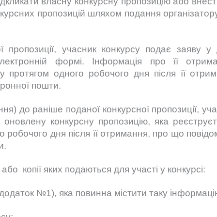
ідкликати власну конкурсну пропозицію або внести
нкурсних пропозицій шляхом подання організатору 
ої пропозиції, учасник конкурсу подає заяву у 
лектронній формі. Інформація про її отрима
ку протягом одного робочого дня після її отри
тронної пошти.
ння) до раніше поданої конкурсної пропозиції, уч
є оновлену конкурсну пропозицію, яка реєструєт
о робочого дня після її отримання, про що повід
и.
або копії яких подаються для участі у конкурсі:
 (додаток №1), яка повинна містити таку інформаці
су;