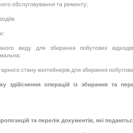
чного обслуговування та ремонту;
одіїв.
и:
евного виду для збирання побутових відходів
імальна;
арного стану контейнерів для збирання побутових
ку здійснення операцій із збирання та пер
ропозицій та перелік документів, які подають