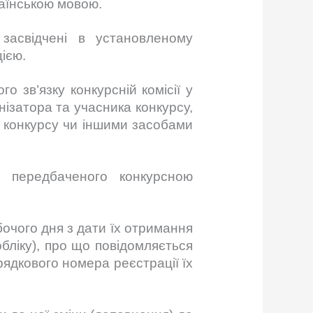
раїнською мовою.
засвідчені в установленому
ією.
 зв’язку конкурсній комісії у
ізатора та учасника конкурсу,
а конкурсу чи іншими засобами
, передбаченого конкурсною
очого дня з дати їх отримання
бліку), про що повідомляється
рядкового номера реєстрації їх