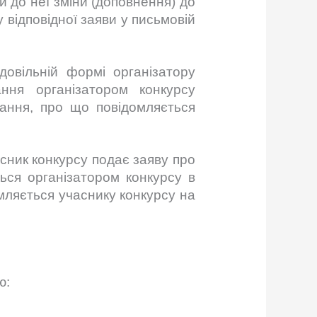
 до неї зміни (доповнення) до
відповідної заяви у письмовій
довільній формі організатору
ння організатором конкурсу
мання, про що повідомляється
асник конкурсу подає заяву про
ься організатором конкурсу в
омляється учаснику конкурсу на
ю: