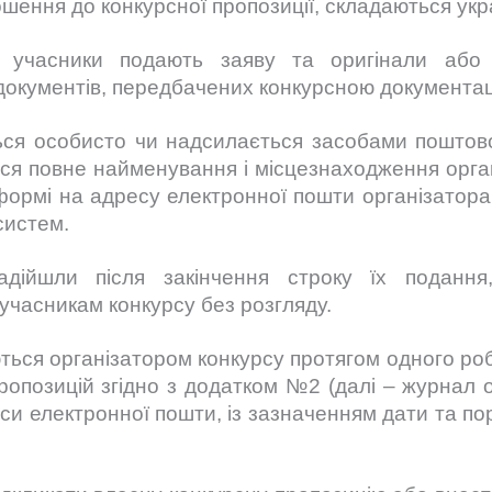
ошення до конкурсної пропозиції, складаються ук
о учасники подають заяву та оригінали або 
 документів, передбачених конкурсною документац
ся особисто чи надсилається засобами поштового
ься повне найменування і місцезнаходження орган
формі на адресу електронної пошти організатор
систем.
надійшли після закінчення строку їх подання
учасникам конкурсу без розгляду.
ються організатором конкурсу протягом одного роб
пропозицій згідно з додатком №2 (далі – журнал о
си електронної пошти, із зазначенням дати та по