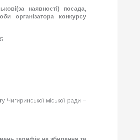
ькові(за наявності) посада,
оби організатора конкурсу
15
ету Чигиринської міської ради –
вень тарифів на збирання та