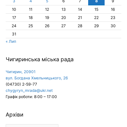
3
4
5
6
7
8
9
10
11
12
13
14
15
16
17
18
19
20
21
22
23
24
25
26
27
28
29
30
31
« Лип
Чигиринська міська рада
Чигирин, 20901
вул. Богдана Хмельницького, 26
(04730) 2-59-77
chygyryn_mrada@ukr.net
Графік роботи: 8:00 – 17:00
Архіви
Архіви