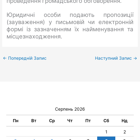
проведення громадського обговорення.
Юридичні особи подають пропозиції
(зауваження) у письмовій чи електронній
формі із зазначенням їх найменування та
місцезнаходження.
←
Попередній Запис
Наступний Запис
→
Серпень 2026
Пн
Вт
Ср
Чт
Пт
Сб
Нд
1
2