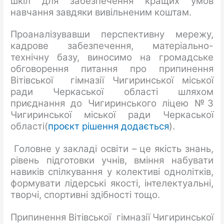
шкіл для забезпечення кращих умов
навчання завдяки вивільненим коштам.
Проаналізувавши перспективну мережу,
кадрове забезпечення, матеріально-
технічну базу, виносимо на громадське
обговорення питання про припинення
Вітівської гімназії Чигиринської міської
ради Черкаської області шляхом
приєднання до Чигиринського ліцею №3
Чигиринської міської ради Черкаської
області(
проєкт рішення додається
).
Головне у закладі освіти – це якість знань,
рівень підготовки учнів, вміння набувати
навиків спілкування у колективі однолітків,
формувати лідерські якості, інтелектуальні,
творчі, спортивні здібності тощо.
Припинення Вітівської гімназії Чигиринської