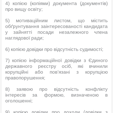
4) копією (копіями) документа (документів)
про вищу освіту;
5) мотиваційним листом, що містить
обґрунтування заінтересованості кандидата
у зайнятті посади незалежного члена
наглядової ради;
6) копією довідки про відсутність судимості;
7) копією інформаційної довідки з Єдиного
державного реєстру осіб, які вчинили
корупційні aбo пов’язані з корупцією
правопорушення;
8) заявою про відсутність конфлікту
інтересів за формою, визначеною в
оголошенні;
9) копією довідки про доходи (довідки з