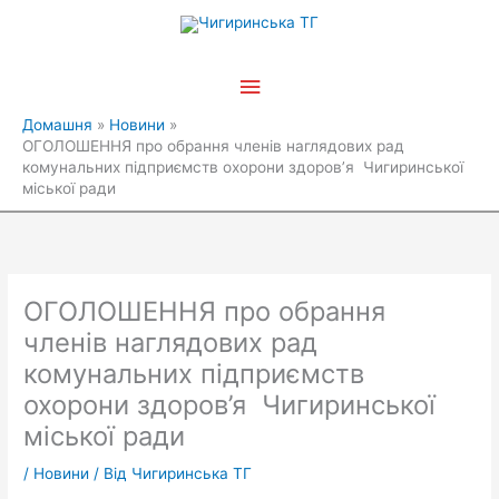
Перейти
Головне
до
вмісту
меню
Домашня
Новини
ОГОЛОШЕННЯ про обрання членів наглядових рад
комунальних підприємств охорони здоров’я Чигиринської
міської ради
ОГОЛОШЕННЯ про обрання
членів наглядових рад
комунальних підприємств
охорони здоров’я Чигиринської
міської ради
/
Новини
/ Від
Чигиринська ТГ