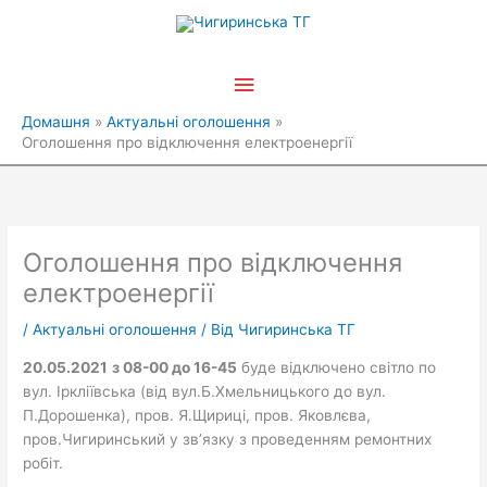
Перейти
Головне
до
вмісту
меню
Домашня
Актуальні оголошення
Оголошення про відключення електроенергії
Оголошення про відключення
електроенергії
/
Актуальні оголошення
/ Від
Чигиринська ТГ
20.05.2021
з 08-00 до 16-45
буде відключено світло по
вул. Іркліївська (від вул.Б.Хмельницького до вул.
П.Дорошенка), пров. Я.Щириці, пров. Яковлєва,
пров.Чигиринський у зв’язку з проведенням ремонтних
робіт.