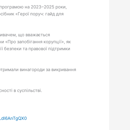
 програмою на 2023–2025 роки,
сібник «Герої поруч: гайд для
кривачем, що вважається
 «Про запобігання корупції», як
ії безпеки та правової підтримки
и отримали винагороди за викривання
ості в суспільстві.
=Ldl6AnTgQX0