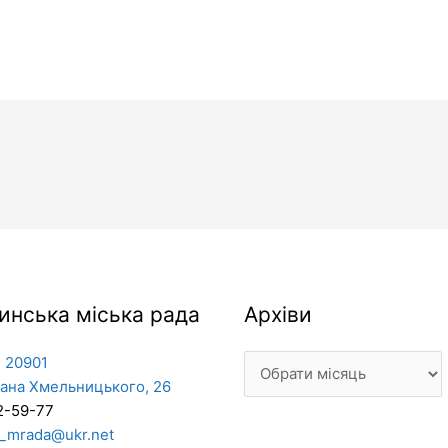
Архіви
инська міська рада
Архіви
 20901
дана Хмельницького, 26
2-59-77
_mrada@ukr.net