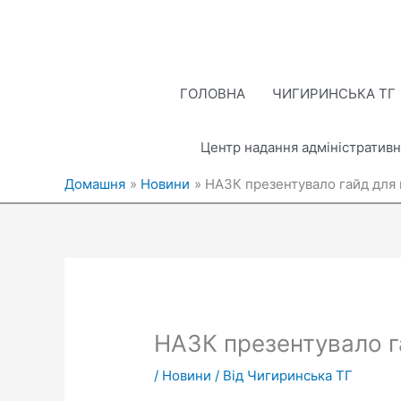
Перейти
до
вмісту
ГОЛОВНА
ЧИГИРИНСЬКА ТГ
Центр надання адміністративн
Домашня
Новини
НАЗК презентувало гайд для 
НАЗК презентувало га
/
Новини
/ Від
Чигиринська ТГ