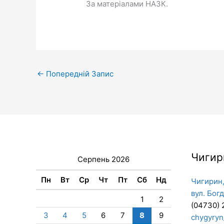
За матеріалами НАЗК.
←
Попередній Запис
Чигир
Серпень 2026
Пн
Вт
Ср
Чт
Пт
Сб
Нд
Чигирин,
вул. Бог
1
2
(04730) 
3
4
5
6
7
8
9
chygyryn