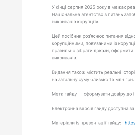
У кінці серпня 2025 року в межах р
Національне агентство з питань запо
викривачів корупції».
Цей посібник роз’яснює питання відн
корупційними, пов’язаними із коруп
правильно зібрати докази, оформити п
викривачів.
Видання також містить реальні історі
на загальну суму близько 15 млн грн.
Мета гайду — сформувати довіру до і
Електронна версія гайду доступна за
Матеріали із презентації гайду:
–
http