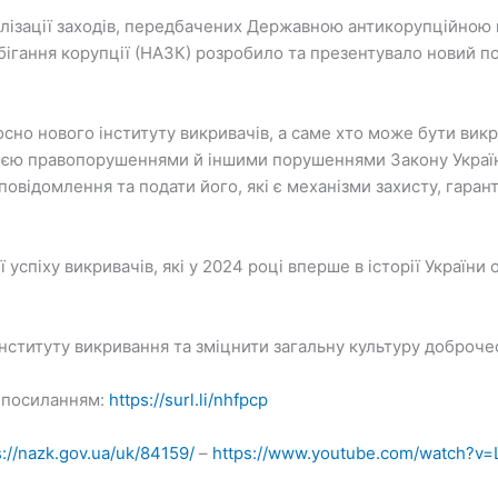
еалізації заходів, передбачених Державною антикорупційною
бігання корупції (НАЗК) розробило та презентувало новий по
осно нового інституту викривачів, а саме хто може бути ви
цією правопорушеннями й іншими порушеннями Закону України
овідомлення та подати його, які є механізми захисту, гарант
ї успіху викривачів, які у 2024 році вперше в історії Україн
нституту викривання та зміцнити загальну культуру доброчесн
 посиланням:
https://surl.li/nhfpcp
s://nazk.gov.ua/uk/84159/
–
https://www.youtube.com/watch?v