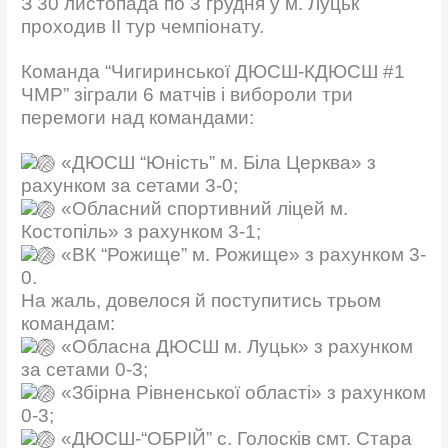
З 30 листопада по 3 грудня у м. Луцьк
проходив ІІ тур чемпіонату.
Команда “Чигиринської ДЮСШ-КДЮСШ #1
ЧМР” зіграли 6 матчів і вибороли три
перемоги над командами:
«ДЮСШ “Юність” м. Біла Церква» з
рахунком за сетами 3-0;
«Обласний спортивний ліцей м.
Костопіль» з рахунком 3-1;
«ВК “Рожище” м. Рожище» з рахунком 3-
0.
На жаль, довелося й поступитись трьом
командам:
«Обласна ДЮСШ м. Луцьк» з рахунком
за сетами 0-3;
«Збірна Рівненської області» з рахунком
0-3;
«ДЮСШ-“ОБРІЙ” с. Голосків смт. Стара