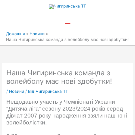
Перейти
Головне
до
вмісту
меню
Домашня
Новини
Наша Чигиринська команда з волейболу має нові здобутки!
Наша Чигиринська команда з
волейболу має нові здобутки!
/
Новини
/ Від
Чигиринська ТГ
Нещодавно участь у Чемпіонаті України
“Дитяча ліга” сезону 2023/2024 років серед
дівчат 2007 року народження взяли наші юні
волейболістки.