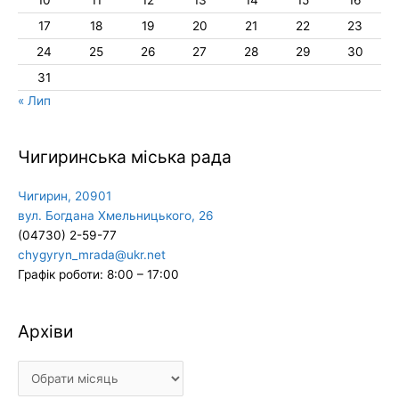
10
11
12
13
14
15
16
17
18
19
20
21
22
23
24
25
26
27
28
29
30
31
« Лип
Чигиринська міська рада
Чигирин, 20901
вул. Богдана Хмельницького, 26
(04730) 2-59-77
chygyryn_mrada@ukr.net
Графік роботи: 8:00 – 17:00
Архіви
Архіви