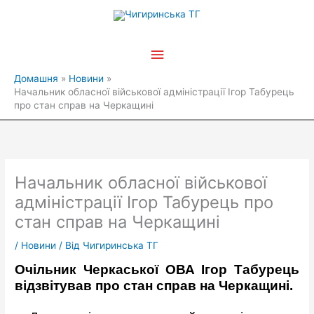
Перейти
Головне
до
вмісту
меню
Домашня
Новини
Начальник обласної військової адміністрації Ігор Табурець
про стан справ на Черкащині
Начальник обласної військової
адміністрації Ігор Табурець про
стан справ на Черкащині
/
Новини
/ Від
Чигиринська ТГ
Очільник Черкаської ОВА Ігор Табурець
відзвітував про стан справ на Черкащині.