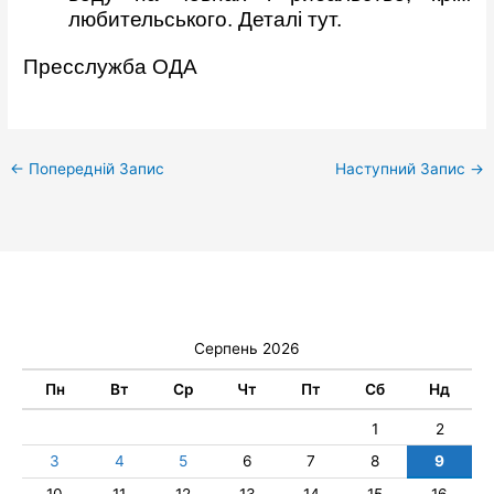
любительського.
Деталі тут.
Пресслужба ОДА
←
Попередній Запис
Наступний Запис
→
Серпень 2026
Пн
Вт
Ср
Чт
Пт
Сб
Нд
1
2
3
4
5
6
7
8
9