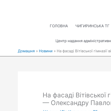
Перейти
до
вмісту
ГОЛОВНА
ЧИГИРИНСЬКА ТГ
Центр надання адміністративн
Домашня
Новини
На фасаді Вітівської гімназ
На фасаді Вітівської
— Олександру Павло