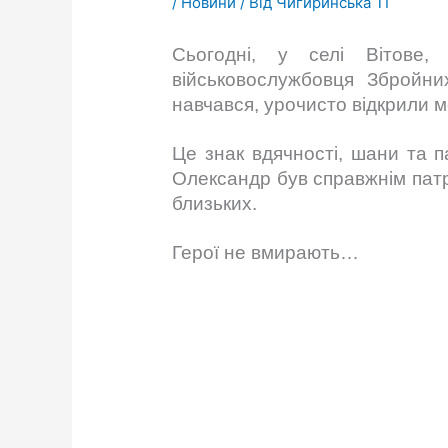
/
Новини
/ Від
Чигиринська ТГ
Сьогодні, у селі Вітове,
військовослужбовця Збройни
навчався, урочисто відкрили м
Це знак вдячності, шани та п
Олександр був справжнім патр
близьких.
Герої не вмирають…