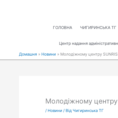
Перейти
до
вмісту
ГОЛОВНА
ЧИГИРИНСЬКА ТГ
Центр надання адміністративн
Домашня
Новини
Молодіжному центру SUNRISE
Молодіжному центру
/
Новини
/ Від
Чигиринська ТГ