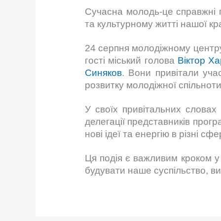
Сучасна молодь-це справжні п
та культурному житті нашої кр
24 серпня молодіжному центру
гості міський голова
Віктор Х
Синяков
. Вони привітали учас
розвитку молодіжної спільноти
У своїх привітальних словах 
делегації представників прог
нові ідеї та енергію в різні с
Ця подія є важливим кроком у
будувати наше суспільство, ви