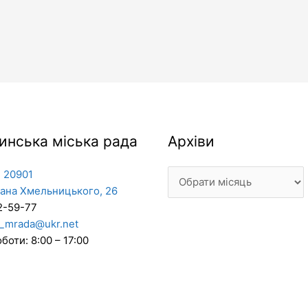
Архіви
инська міська рада
Архіви
 20901
дана Хмельницького, 26
2-59-77
_mrada@ukr.net
боти: 8:00 – 17:00