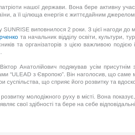
атріоти нашої держави. Вона бере активну учас
аїни, а її цілюща енергія є життєдайним джерелом 
 SUNRISE виповнилося 2 роки. З цієї нагоди до м
арченко
та начальник відділу освіти, культури, ту
ників та організаторів з цією важливою подією і
.
Віктор Анатолійович подякував усім присутнім 
рами “ULEAD з Європою”. Він наголосив, що саме 
фери суспільства, що сприяє його розвитку та вдос
 розвитку молодіжного руху в місті. Вона показує
являє свої здібності та бере на себе відповідальн