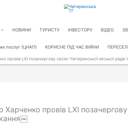
НОВИНИ
ТУРИСТУ
ІНВЕСТОРУ
ВІДЕО
ЗВ
их послуг (ЦНАП)
КОРИСНЕ ПІД ЧАС ВІЙНИ
ПЕРЕСЕ
ко провів LXI позачергову сесію Чигиринської міської ради 
р Харченко провів LXI позачергову
ликання￼