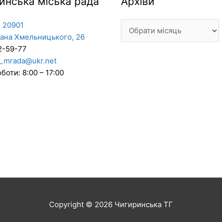
инська міська рада
Архіви
 20901
дана Хмельницького, 26
2-59-77
_mrada@ukr.net
боти: 8:00 – 17:00
Copyright © 2026
Чигиринська ТГ