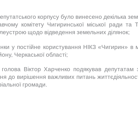
депутатського корпусу було винесено декілька зе
вчому комітету Чигиринської міської ради та
леустрою щодо відведення земельних ділянок;
нки у постійне користування НІКЗ «Чигирин» в 
ону, Черкаської області;
 голова Віктор Харченко подякував депутатам
ння до вирішення важливих питань життєдіяльност
ріальної громади.