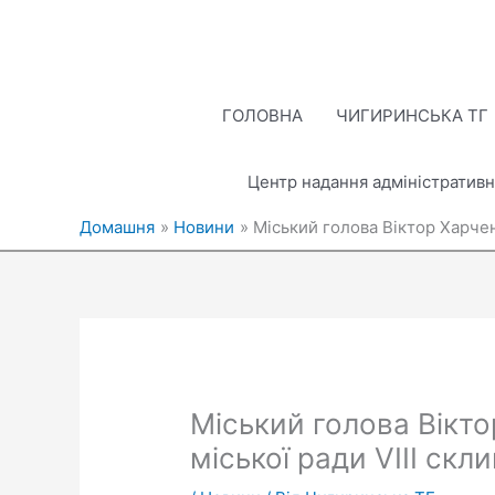
Перейти
до
вмісту
ГОЛОВНА
ЧИГИРИНСЬКА ТГ
Центр надання адміністративн
Домашня
Новини
Міський голова Віктор Харчен
Міський голова Вікто
міської ради VIII ск