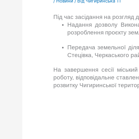
/
Новини
/ Від
Чигиринська ТГ
Під час засідання на розгляд 
Надання дозволу Викона
розроблення проєкту зем
Передача земельної діля
Стецівка, Черкаського рай
На завершення сесії міський
роботу, відповідальне ставле
розвитку Чигиринської терито