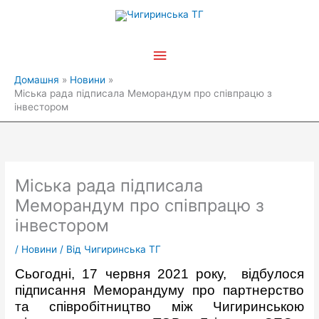
Перейти
Головне
до
вмісту
меню
Домашня
Новини
Міська рада підписала Меморандум про співпрацю з
інвестором
Міська рада підписала
Меморандум про співпрацю з
інвестором
/
Новини
/ Від
Чигиринська ТГ
Сьогодні, 17 червня 2021 року, відбулося
підписання Меморандуму про партнерство
та співробітництво між Чигиринською