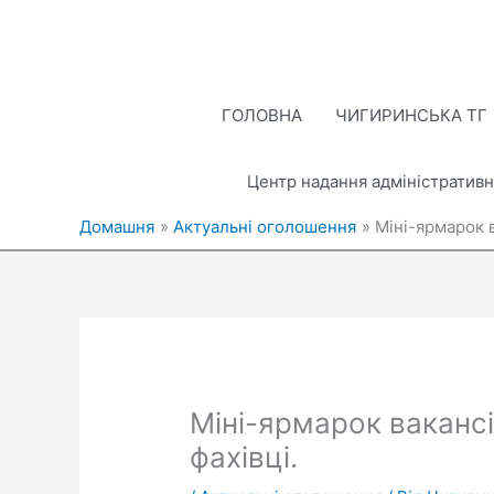
Перейти
до
вмісту
ГОЛОВНА
ЧИГИРИНСЬКА ТГ
Центр надання адміністративн
Домашня
Актуальні оголошення
Міні-ярмарок в
Міні-ярмарок вакансі
фахівці.