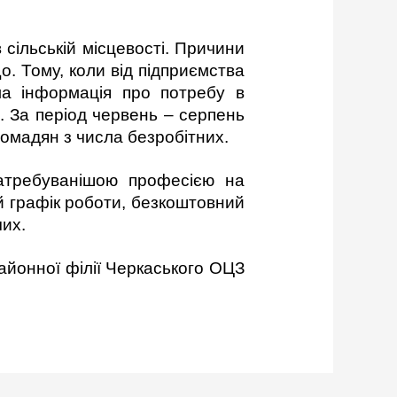
 сільській місцевості. Причини
о. Тому, коли від підприємства
ла інформація про потребу в
. За період червень – серпень
ромадян з числа безробітних.
затребуванішою професією на
й графік роботи, безкоштовний
чих.
айонної філії Черкаського ОЦЗ