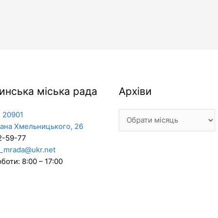
Архіви
инська міська рада
Архіви
 20901
дана Хмельницького, 26
2-59-77
_mrada@ukr.net
боти: 8:00 – 17:00