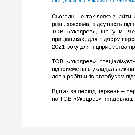
/
Актуальні оголошення
/ Від
Чигирин
Сьогодні не так легко знайти 
різні, зокрема, відсутність п
ТОВ «Укрдрев», що у м. Чер
працівниках, для підбору пер
2021 року для підприємства пр
ТОВ «Укрдрев» спеціалізуєт
підприємстві є укладальник-п
довіз робітників автобусом пі
Відтак за період червень – с
на ТОВ «Укрдрев» працевлашт