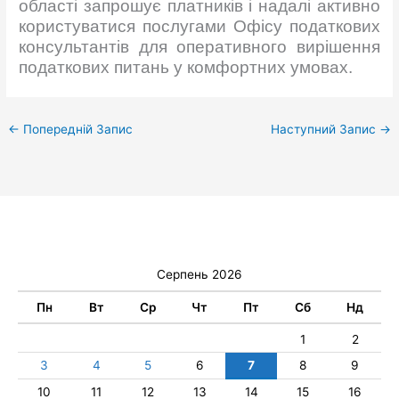
області запрошує платників і надалі активно
користуватися послугами Офісу податкових
консультантів для оперативного вирішення
податкових питань у комфортних умовах.
←
Попередній Запис
Наступний Запис
→
Серпень 2026
Пн
Вт
Ср
Чт
Пт
Сб
Нд
1
2
3
4
5
6
7
8
9
10
11
12
13
14
15
16