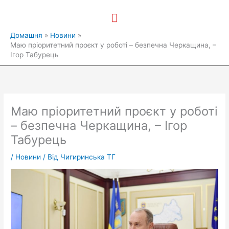
Перейти
Головне
до
вмісту
меню
Домашня
Новини
Маю пріоритетний проєкт у роботі – безпечна Черкащина, –
Ігор Табурець
Маю пріоритетний проєкт у роботі
– безпечна Черкащина, – Ігор
Табурець
/
Новини
/ Від
Чигиринська ТГ