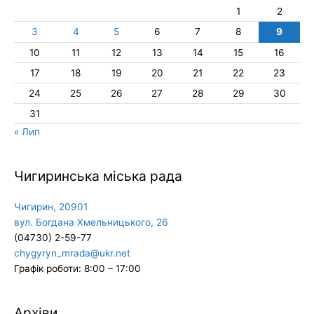
1
2
3
4
5
6
7
8
9
10
11
12
13
14
15
16
17
18
19
20
21
22
23
24
25
26
27
28
29
30
31
« Лип
Чигиринська міська рада
Чигирин, 20901
вул. Богдана Хмельницького, 26
(04730) 2-59-77
chygyryn_mrada@ukr.net
Графік роботи: 8:00 – 17:00
Архіви
Архіви