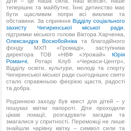
Діти – це наша сила, наш всесвіт, наше
теперішнє та майбутнє. Їхнє дитинство має
бути щасливим попри всі виклики та
обставини. За сприяння
Відділу соціального
захисту Чигиринської міської ради
,
підтримки міського голови Віктора Харченка,
Олександра Воскобойніка
та благодійного
фонду МХП «Громаді», заступника
директора ТОВ «НВФ «Урожай»
Юрія
Романчі
, Ротарі Клуб «Черкаси-Центр»,
Відділу освіти, культури, молоді та спорту
Чигиринської міської ради сьогоднішнє свято
стало справжньою феєрією щастя, радості
та добра.
Родзинкою заходу був квест для дітей – у
пошуках квітки папороті. Діти проходили
цікаві локації, розгадувати загадки та
змагалися у спритності. Переможці не лише
знайшли чарівну квітку – символ сили та