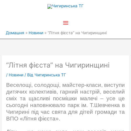
Перейти
Головне
до
вмісту
меню
Домашня
Новини
“Літня фієста” на Чигиринщині
“Літня фієста” на Чигиринщині
/
Новини
/ Від
Чигиринська ТГ
Веселощі, солодощі, майстер-класи, виступи
дитячих колективів, гарний настрій, веселий
сміх та щасливі посмішки малечі – усе це
сьогодні наповнювало парк ім. Т.Шевченка в
Чигирині під час свята для дітей громади та
ВПО «Літня фієста».