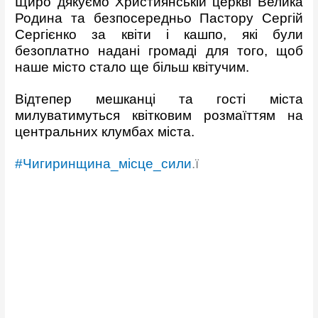
Щиро дякуємо Християнській церкві Велика
Родина та безпосередньо Пастору Сергій
Сергієнко за квіти і кашпо, які були
безоплатно надані громаді для того, щоб
наше місто стало ще більш квітучим.
Відтепер мешканці та гості міста
милуватимуться квітковим розмаїттям на
центральних клумбах міста.
#Чигиринщина_місце_сили
.ї