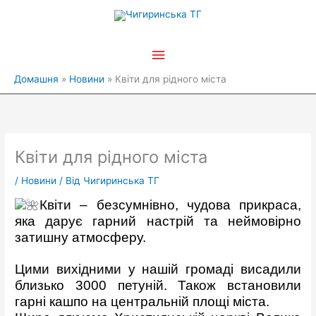
Перейти
Головне
до
вмісту
меню
Домашня
Новини
Квіти для рідного міста
Квіти для рідного міста
/
Новини
/ Від
Чигиринська ТГ
Квіти – безсумнівно, чудова прикраса,
яка дарує гарний настрій та неймовірно
затишну атмосферу.
Цими вихідними у нашій громаді висадили
близько 3000 петуній. Також встановили
гарні кашпо на центральній площі міста.