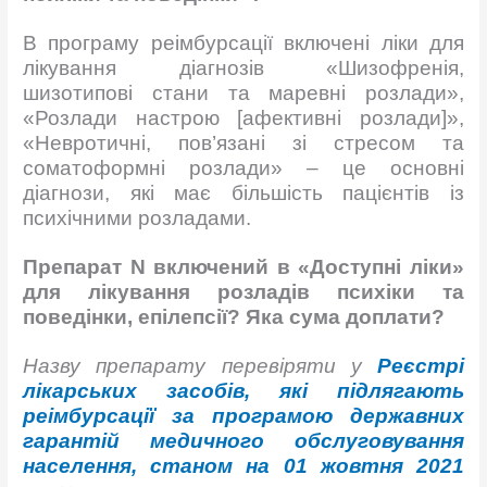
В програму реімбурсації включені ліки для
лікування діагнозів «Шизофренія,
шизотипові стани та маревні розлади»,
«Розлади настрою [афективні розлади]»,
«Невротичні, пов’язані зі стресом та
соматоформні розлади» – це основні
діагнози, які має більшість пацієнтів із
психічними розладами.
Препарат N включений в «Доступні ліки»
для лікування розладів психіки та
поведінки, епілепсії? Яка сума доплати?
Назву препарату перевіряти у
Реєстрі
лікарських засобів, які підлягають
реімбурсації за програмою державних
гарантій медичного обслуговування
населення, станом на 01 жовтня 2021