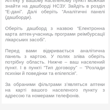
Аптеку у вашому населеному пункті можнай
знайти на дашборді НСЗУ. Зайдіть в розділ
“Е-дані”. Далі оберіть “Аналітичні панелі
(дашборди).
Оберіть дашборд з назвою “Електронна
карта аптек-учасниць програми реімбурсації
лікарських засобі”.
Перед вами відкривається аналітична
панель з картою. У полях зліва оберіть
потрібну область. Нижче – ваш населений
пункт. І в пункті “Тип договору” – “Розлади
психіки й поведінки та епілепсія”.
За обраними фільтрами з’являться аптеки
на карті вашого населеного пункту з
адресою та номерами телефонів.