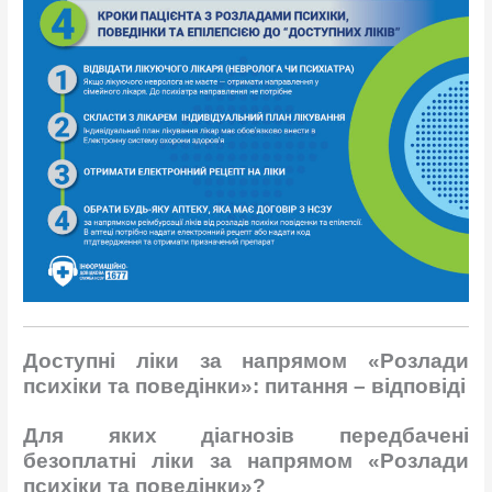
Доступні ліки за напрямом «Розлади
психіки та поведінки»: питання – відповіді
Для яких діагнозів передбачені
безоплатні ліки за напрямом «Розлади
психіки та поведінки»?