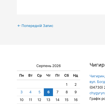
←
Попередній Запис
Чигир
Серпень 2026
Пн
Вт
Ср
Чт
Пт
Сб
Нд
Чигирин,
вул. Бог
1
2
(04730) 
3
4
5
6
7
8
9
chygyryn
Графік ро
10
11
12
13
14
15
16