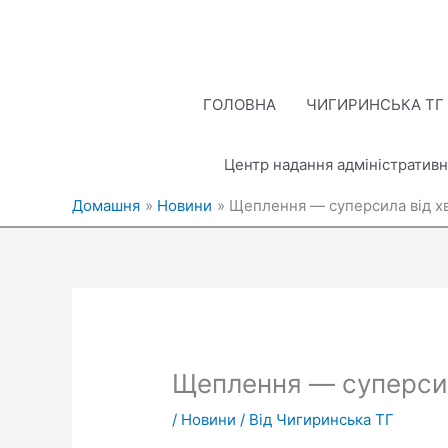
Перейти
до
вмісту
ГОЛОВНА
ЧИГИРИНСЬКА ТГ
Центр надання адміністративн
Домашня
Новини
Щеплення — суперсила від х
Щеплення — суперсил
/
Новини
/ Від
Чигиринська ТГ