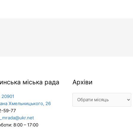
Архіви
инська міська рада
Архіви
 20901
дана Хмельницького, 26
2-59-77
_mrada@ukr.net
боти: 8:00 – 17:00