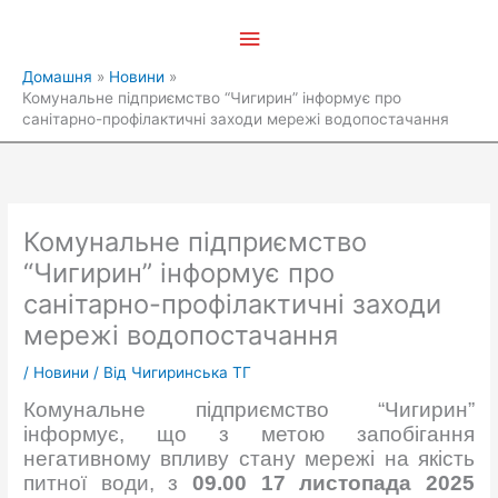
Перейти
Головне
до
вмісту
меню
Домашня
Новини
Комунальне підприємство “Чигирин” інформує про
санітарно-профілактичні заходи мережі водопостачання
Комунальне підприємство
“Чигирин” інформує про
санітарно-профілактичні заходи
мережі водопостачання
/
Новини
/ Від
Чигиринська ТГ
Комунальне підприємство “Чигирин”
інформує, що з метою запобігання
негативному впливу стану мережі на якість
питної води, з
09.00 17 листопада 2025