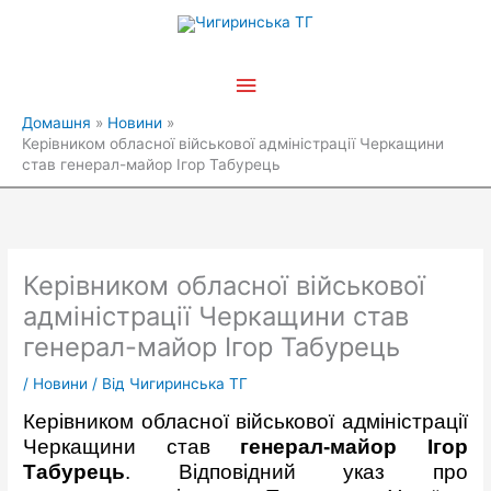
Перейти
Головне
до
вмісту
меню
Домашня
Новини
Керівником обласної військової адміністрації Черкащини
став генерал-майор Ігор Табурець
Керівником обласної військової
адміністрації Черкащини став
генерал-майор Ігор Табурець
/
Новини
/ Від
Чигиринська ТГ
Керівником обласної військової адміністрації
Черкащини став
генерал-майор Ігор
Табурець
. Відповідний указ про