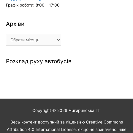
Графік роботи: 8:00 – 17:00
Архіви
Архіви
Розклад руху автобусів
Copyright © 2026
Чигиринська ТГ
Весь контент доступний за ліцензією Creative Commons
Attribution 4.0 International License, якщо не зазначено інше