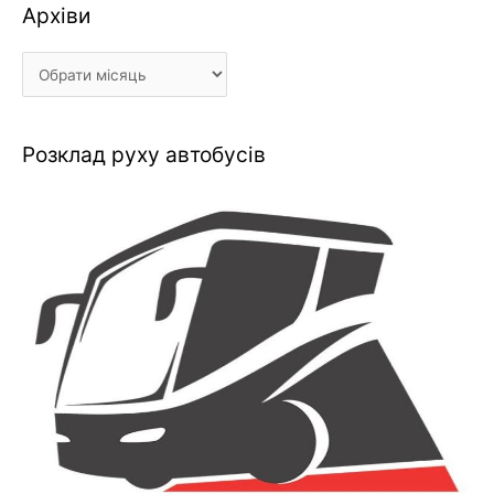
Архіви
Архіви
Розклад руху автобусів