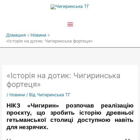
Перейти
Головне
до
вмісту
меню
Домашня
Новини
«Історія на дотик: Чигиринська фортеця»
«Історія на дотик: Чигиринська
фортеця»
/
Новини
/ Від
Чигиринська ТГ
НІКЗ «Чигирин» розпочав реалізацію
проєкту, що зробить історію древньої
гетьманської столиці доступною навіть
для незрячих.