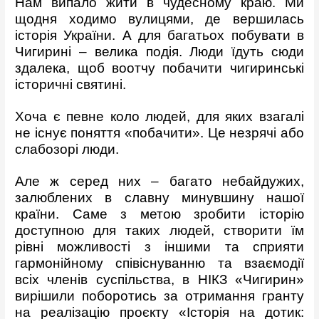
Нам випало жити в чудесному краю. Ми
щодня ходимо вулицями, де вершилась
історія України. А для багатьох побувати в
Чигирині – велика подія. Люди їдуть сюди
здалека, щоб воотчу побачити чигиринські
історичні святині.
Хоча є певне коло людей, для яких взагалі
не існує поняття «побачити». Це незрячі або
слабозорі люди.
Але ж серед них – багато небайдужих,
залюблених в славну минувшину нашої
країни. Саме з метою зробити історію
доступною для таких людей, створити їм
рівні можливості з іншими та сприяти
гармонійному співіснуванню та взаємодії
всіх членів суспільства, в НІКЗ «Чигирин»
вирішили поборотись за отримання гранту
на реалізацію проєкту «Історія на дотик: