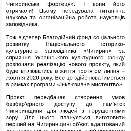
Чигиринська фортеця». І вони його
отримали! Цьому передувала титанічна
наукова та організаційна робота науковців
заповідника.
Тож відтепер Благодійний фонд соціального
розвитку Національного історико-
культурного заповідника «Чигирин» за
сприяння Українського культурного фонду
розпочали реалізацію нового проєкту, який
буде втілюватись в життя протягом липня –
жовтня 2020 року. Все це здійснюватиметься
в рамках програми «Інклюзивне мистецтво».
Проєкт передбачає створення умов
безбар’єрного доступу до пам’яток
Чигиринщини для людей з порушеннями
зору. Для цього планується виготовити
перший на Чигиринщині об’єкт, адаптований
для незрячих та слабозорих, який презентує