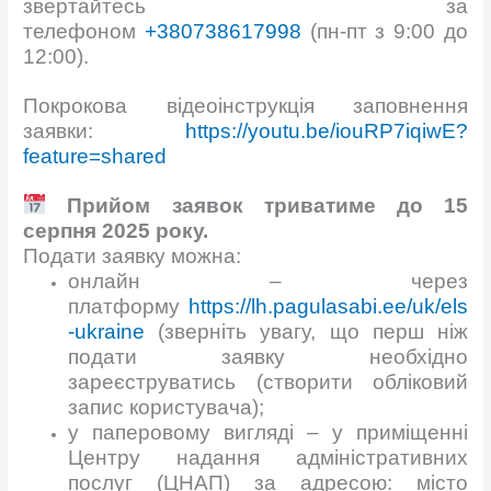
звертайтесь за
телефоном
+380738617998
(пн-пт з 9:00 до
12:00).
Покрокова відеоінструкція заповнення
заявки:
https://youtu.be/iouRP7iqiwE?
feature=shared
Прийом заявок триватиме до 15
серпня 2025 року.
Подати заявку можна:
онлайн – через
платформу
https://lh.pagulasabi.ee/uk/els
-ukraine
(зверніть увагу, що перш ніж
подати заявку необхідно
зареєструватись (створити обліковий
запис користувача);
у паперовому вигляді – у приміщенні
Центру надання адміністративних
послуг (ЦНАП) за адресою: місто