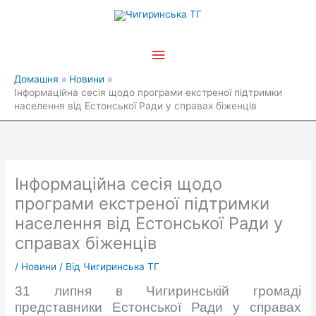
Перейти
Головне
до
вмісту
меню
Домашня
Новини
Інформаційна сесія щодо програми екстреної підтримки
населення від Естонської Ради у справах біженців
Інформаційна сесія щодо
програми екстреної підтримки
населення від Естонської Ради у
справах біженців
/
Новини
/ Від
Чигиринська ТГ
31 липня в Чигиринській громаді
представники Естонської Ради у справах