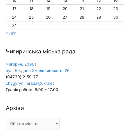
10
11
12
13
14
15
16
17
18
19
20
21
22
23
24
25
26
27
28
29
30
31
« Лип
Чигиринська міська рада
Чигирин, 20901
вул. Богдана Хмельницького, 26
(04730) 2-59-77
chygyryn_mrada@ukr.net
Графік роботи: 8:00 – 17:00
Архіви
Архіви