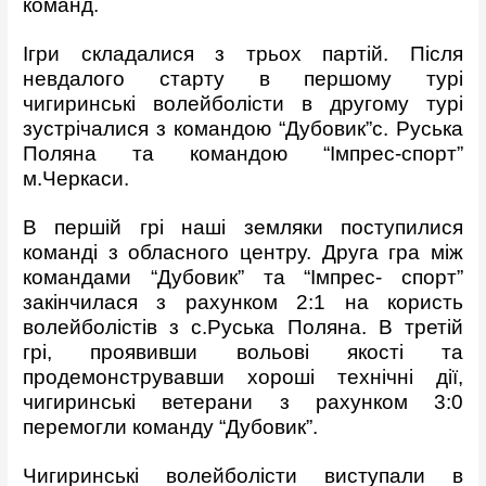
команд.
Ігри складалися з трьох партій. Після
невдалого старту в першому турі
чигиринські волейболісти в другому турі
зустрічалися з командою “Дубовик”с. Руська
Поляна та командою “Імпрес-спорт”
м.Черкаси.
В першій грі наші земляки поступилися
команді з обласного центру. Друга гра між
командами “Дубовик” та “Імпрес- спорт”
закінчилася з рахунком 2:1 на користь
волейболістів з с.Руська Поляна. В третій
грі, проявивши вольові якості та
продемонструвавши хороші технічні дії,
чигиринські ветерани з рахунком 3:0
перемогли команду “Дубовик”.
Чигиринські волейболісти виступали в