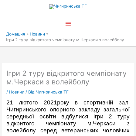
Перейти
Головне
до
вмісту
меню
Домашня
Новини
Ігри 2 туру відкритого чемпіонату м.Черкаси з волейболу
Ігри 2 туру відкритого чемпіонату
м.Черкаси з волейболу
/
Новини
/ Від
Чигиринська ТГ
21 лютого 2021року в спортивній залі
Чигиринського опорного закладу загальної
середньої освіти відбулися ігри 2 туру
відкритого чемпіонату м.Черкаси з
волейболу серед ветеранських чоловічих