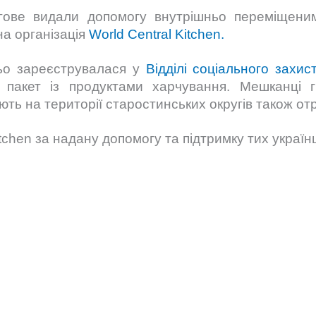
ргове видали допомогу внутрішньо переміщени
а організація
World Central Kitchen.
ьо зареєструвалася у
Відділі соціального захис
 пакет із продуктами харчування. Мешканці 
ють на території старостинських округів також о
tchen за надану допомогу та підтримку тих українц