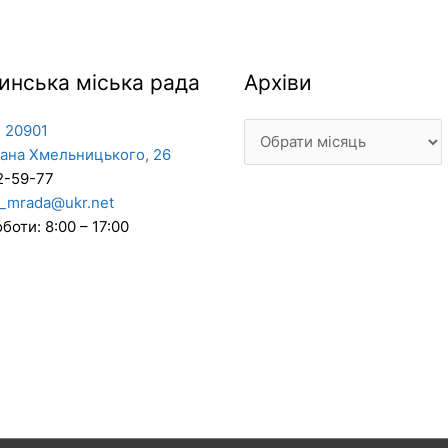
Архіви
инська міська рада
Архіви
 20901
дана Хмельницького, 26
2-59-77
_mrada@ukr.net
боти: 8:00 – 17:00