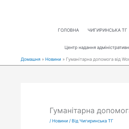
Перейти
до
вмісту
ГОЛОВНА
ЧИГИРИНСЬКА ТГ
Центр надання адміністративн
Домашня
Новини
Гуманітарна допомога від Wor
Гуманітарна допомога
/
Новини
/ Від
Чигиринська ТГ