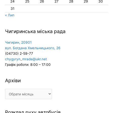
24
25
26
27
28
29
30
31
« Лип
Чигиринська міська рада
Чигирин, 20901
вул. Богдана Хмельницького, 26
(04730) 2-59-77
chygyryn_mrada@ukr.net
Графік роботи: 8:00 – 17:00
Архіви
Архіви
Розклад руху автобусів