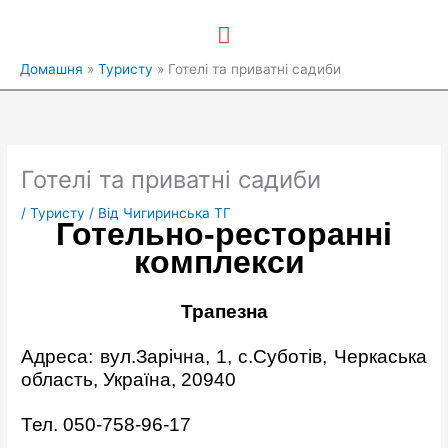
Перейти
Головне
до
вмісту
меню
Домашня
Туристу
Готелі та приватні садиби
Готелі та приватні садиби
/
Туристу
/ Від
Чигиринська ТГ
Готельно-ресторанні
комплекси
Трапезна
Адреса: вул.Зарічна, 1, с.Суботів, Черкаська
область, Україна, 20940
Тел. 050-758-96-17