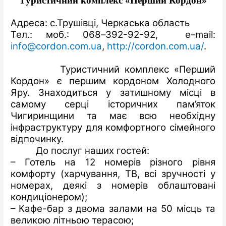
Т
уристичний комплекс «Перший Кордон»
Адреса: с.Трушівці, Черкаська область
Тел.:
моб.: 068
–
392-92-92
,
e
–
mail
:
info
@
cordon
.
com
.
ua
,
http://cordon.com.ua/
.
Туристичний комплекс «Перший
Кордон» є першим кордоном Холодного
Яру.
З
находиться у затишному місці в
самому серці історичних пам’яток
Чигиринщини та має всю необхідну
інфраструктуру для комфортного сімейного
відпочинку.
До послуг наших гостей:
– Готель на 12 номерів різного рівня
комфорту (харчування, ТВ, всі зручності у
номерах, деякі з номерів облаштовані
кондиціонером);
– Кафе-бар з двома залами на 50 місць та
великою літньою терасою;