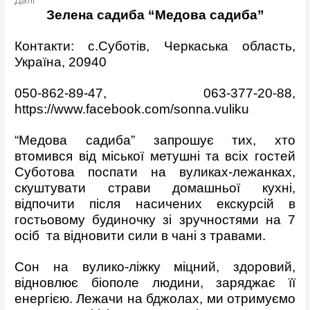
Далі
Зелена садиба “Медова садиба”
Контакти: с.Суботів, Черкаська область,
Україна, 20940
050-862-89-47, 063-377-20-88,
https://www.facebook.com/sonna.vuliku
“Медова садиба” запрошує тих, хто
втомився від міської метушні та всіх гостей
Суботова поспати на вуликах-лежанках,
скуштувати страви домашньої кухні,
відпочити після насичених екскурсій в
гостьовому будиночку зі зручностями на 7
осіб та відновити сили в чані з травами.
Сон на вулико-ліжку міцний, здоровий,
відновлює біополе людини, заряджає її
енергією. Лежачи на бджолах, ми отримуємо