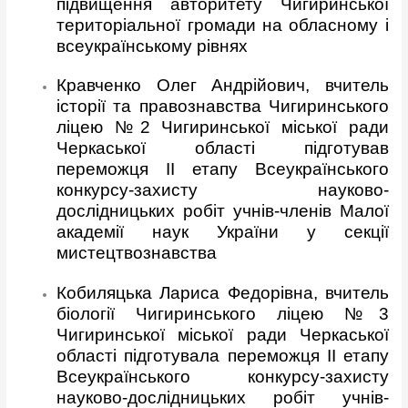
підвищення авторитету Чигиринської
територіальної громади на обласному і
всеукраїнському рівнях
Кравченко Олег Андрійович, вчитель
історії та правознавства Чигиринського
ліцею №2 Чигиринської міської ради
Черкаської області підготував
переможця ІІ етапу Всеукраїнського
конкурсу-захисту науково-
дослідницьких робіт учнів-членів Малої
академії наук України у секції
мистецтвознавства
Кобиляцька Лариса Федорівна, вчитель
біології Чигиринського ліцею №3
Чигиринської міської ради Черкаської
області підготувала переможця ІІ етапу
Всеукраїнського конкурсу-захисту
науково-дослідницьких робіт учнів-