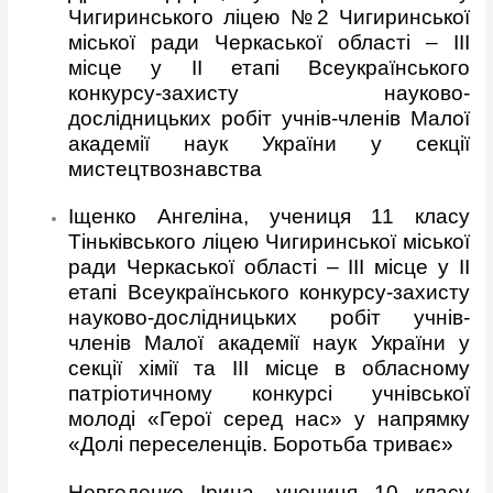
Чигиринського ліцею №2 Чигиринської
міської ради Черкаської області – ІІІ
місце у ІІ етапі Всеукраїнського
конкурсу-захисту науково-
дослідницьких робіт учнів-членів Малої
академії наук України у секції
мистецтвознавства
Іщенко Ангеліна, учениця 11 класу
Тіньківського ліцею Чигиринської міської
ради Черкаської області – ІІІ місце у ІІ
етапі Всеукраїнського конкурсу-захисту
науково-дослідницьких робіт учнів-
членів Малої академії наук України у
секції хімії та ІІІ місце в обласному
патріотичному конкурсі учнівської
молоді «Герої серед нас» у напрямку
«Долі переселенців. Боротьба триває»
Невгоденко Ірина, учениця 10 класу