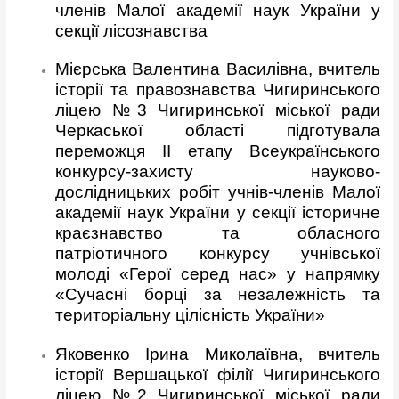
членів Малої академії наук України у
секції лісознавства
Мієрська Валентина Василівна, вчитель
історії та правознавства Чигиринського
ліцею №3 Чигиринської міської ради
Черкаської області підготувала
переможця ІІ етапу Всеукраїнського
конкурсу-захисту науково-
дослідницьких робіт учнів-членів Малої
академії наук України у секції історичне
краєзнавство та обласного
патріотичного конкурсу учнівської
молоді «Герої серед нас» у напрямку
«Сучасні борці за незалежність та
територіальну цілісність України»
Яковенко Ірина Миколаївна, вчитель
історії Вершацької філії Чигиринського
ліцею №2 Чигиринської міської ради