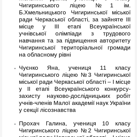
Чигиринського ліцею №1 ім.
Б.Хмельницького Чигиринської міської
ради Черкаської області, за зайняте ІІІ
місце у ІІІ етапі Всеукраїнської
учнівської олімпіади з трудового
навчання та за підвищення авторитету
Чигиринської територіальної громади
на обласному рівні
Чуєнко Яна, учениця 11 класу
Чигиринського ліцею №3 Чигиринської
міської ради Черкаської області – І місце
у ІІ етапі Всеукраїнського конкурсу-
захисту науково-дослідницьких робіт
учнів-членів Малої академії наук України
у секції лісознавства
Прохач Галина, учениця 10 класу
Чигиринського ліцею №2 Чигиринської