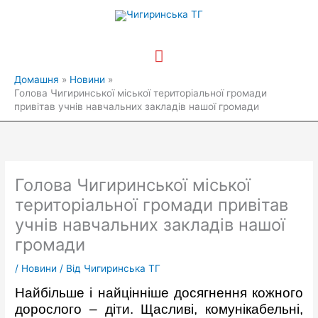
Перейти
Головне
до
вмісту
меню
Домашня
Новини
Голова Чигиринської міської територіальної громади
привітав учнів навчальних закладів нашої громади
Голова Чигиринської міської
територіальної громади привітав
учнів навчальних закладів нашої
громади
/
Новини
/ Від
Чигиринська ТГ
Найбільше і найцінніше досягнення кожного
дорослого – діти. Щасливі, комунікабельні,