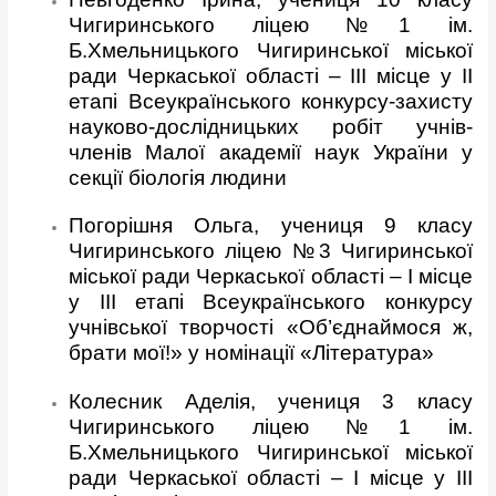
Чигиринського ліцею №1 ім.
Б.Хмельницького Чигиринської міської
ради Черкаської області – ІІІ місце у ІІ
етапі Всеукраїнського конкурсу-захисту
науково-дослідницьких робіт учнів-
членів Малої академії наук України у
секції біологія людини
Погорішня Ольга, учениця 9 класу
Чигиринського ліцею №3 Чигиринської
міської ради Черкаської області – І місце
у ІІІ етапі Всеукраїнського конкурсу
учнівської творчості «Об’єднаймося ж,
брати мої!» у номінації «Література»
Колесник Аделія, учениця 3 класу
Чигиринського ліцею №1 ім.
Б.Хмельницького Чигиринської міської
ради Черкаської області – І місце у ІІІ