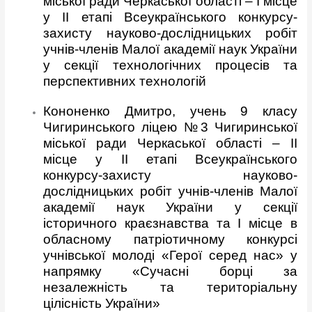
міської ради Черкаської області – І місце
у ІІ етапі Всеукраїнського конкурсу-
захисту науково-дослідницьких робіт
учнів-членів Малої академії наук України
у секції технологічних процесів та
перспективних технологій
Кононенко Дмитро, учень 9 класу
Чигиринського ліцею №3 Чигиринської
міської ради Черкаської області – ІІ
місце у ІІ етапі Всеукраїнського
конкурсу-захисту науково-
дослідницьких робіт учнів-членів Малої
академії наук України у секції
історичного краєзнавства та І місце в
обласному патріотичному конкурсі
учнівської молоді «Герої серед нас» у
напрямку «Сучасні борці за
незалежність та територіальну
цілісність України»