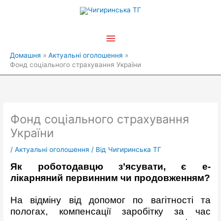
Перейти
Головне
до
вмісту
меню
Домашня
Актуальні оголошення
Фонд соціального страхування України
Фонд соціального страхування
України
/
Актуальні оголошення
/ Від
Чигиринська ТГ
Як роботодавцю з’ясувати, є е-
лікарняний первинним чи продовженням?
На відміну від допомог по вагітності та
пологах, компенсації заробітку за час