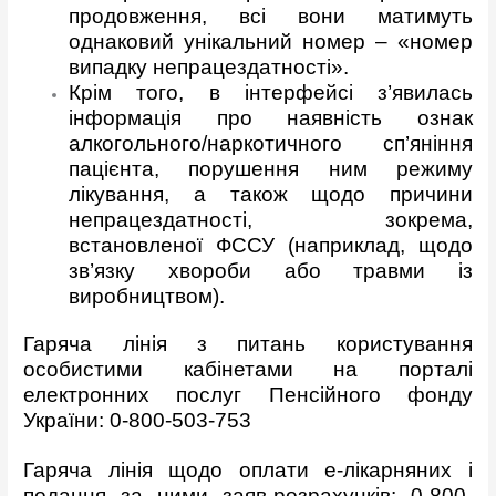
продовження, всі вони матимуть
однаковий унікальний номер – «номер
випадку непрацездатності».
Крім того, в інтерфейсі з’явилась
інформація про наявність ознак
алкогольного/наркотичного сп’яніння
пацієнта, порушення ним режиму
лікування, а також щодо причини
непрацездатності, зокрема,
встановленої ФССУ (наприклад, щодо
зв’язку хвороби або травми із
виробництвом).
Гаряча лінія з питань користування
особистими кабінетами на порталі
електронних послуг Пенсійного фонду
України: 0-800-503-753
Гаряча лінія щодо оплати е-лікарняних і
подання за ними заяв-розрахунків: 0-800-