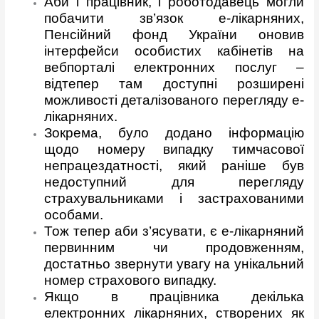
Аби і працівник, і роботодавець могли
побачити зв’язок е-лікарняних,
Пенсійний фонд України оновив
інтерфейси особистих кабінетів на
вебпорталі електронних послуг –
відтепер там доступні розширені
можливості деталізованого перегляду е-
лікарняних.
Зокрема, було додано інформацію
щодо номеру випадку тимчасової
непрацездатності, який раніше був
недоступний для перегляду
страхувальниками і застрахованими
особами.
Тож тепер аби з’ясувати, є е-лікарняний
первинним чи продовженням,
достатньо звернути увагу на унікальний
номер страхового випадку.
Якщо в працівника декілька
електронних лікарняних, створених як