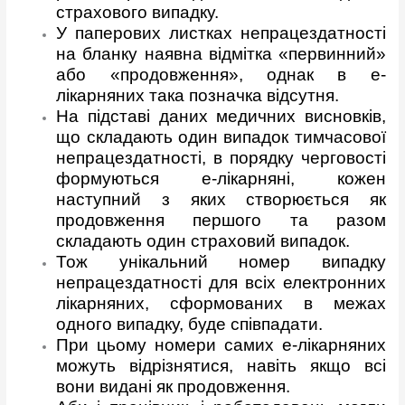
страхового випадку.
У паперових листках непрацездатності
на бланку наявна відмітка «первинний»
або «продовження», однак в е-
лікарняних така позначка відсутня.
На підставі даних медичних висновків,
що складають один випадок тимчасової
непрацездатності, в порядку черговості
формуються е-лікарняні, кожен
наступний з яких створюється як
продовження першого та разом
складають один страховий випадок.
Тож унікальний номер випадку
непрацездатності для всіх електронних
лікарняних, сформованих в межах
одного випадку, буде співпадати.
При цьому номери самих е-лікарняних
можуть відрізнятися, навіть якщо всі
вони видані як продовження.