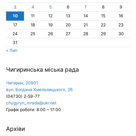
3
4
5
6
7
8
9
10
11
12
13
14
15
16
17
18
19
20
21
22
23
24
25
26
27
28
29
30
31
« Лип
Чигиринська міська рада
Чигирин, 20901
вул. Богдана Хмельницького, 26
(04730) 2-59-77
chygyryn_mrada@ukr.net
Графік роботи: 8:00 – 17:00
Архіви
Архіви