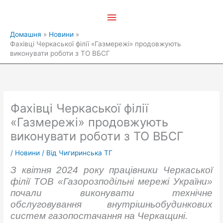
Перейти
Головне
до
вмісту
меню
Домашня
Новини
Фахівці Черкаської філії «Газмережі» продовжують
виконувати роботи з ТО ВБСГ
Фахівці Черкаської філії
«Газмережі» продовжують
виконувати роботи з ТО ВБСГ
/
Новини
/ Від
Чигиринська ТГ
З квітня 2024 року працівники Черкаської
філії ТОВ «Газорозподільні мережі України»
почали виконувати технічне
обслуговування
внутрішньоб
удинкових
систем газопостачання на Черкащині.