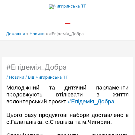
Перейти
Головне
до
вмісту
меню
Домашня
Новини
#Епідемія_Добра
#Епідемія_Добра
/
Новини
/ Від
Чигиринська ТГ
Молодіжний та дитячий парламенти
продовжують втілювати в життя
волонтерський проєкт
#Епідемія_Добра
.
Цього разу продуктові набори доставлено в
с.Галаганівка, с.Стецівка та м.Чигирин.