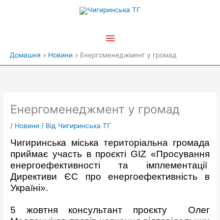
Перейти
Головне
до
вмісту
меню
Домашня
Новини
Енергоменеджмент у громад
Енергоменеджмент у громад
/
Новини
/ Від
Чигиринська ТГ
Чигиринська міська територіальна громада
приймає участь в проєкті GIZ «Просування
енергоефективності та імплементації
Директиви ЄС про енергоефективність в
Україні».
5 жовтня консультант проєкту Олег