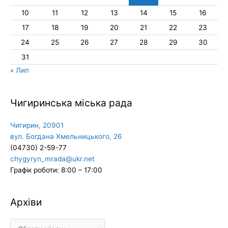
10
11
12
13
14
15
16
17
18
19
20
21
22
23
24
25
26
27
28
29
30
31
« Лип
Чигиринська міська рада
Чигирин, 20901
вул. Богдана Хмельницького, 26
(04730) 2-59-77
chygyryn_mrada@ukr.net
Графік роботи: 8:00 – 17:00
Архіви
Архіви