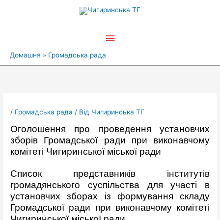
Перейти
Головне
до
вмісту
меню
Домашня
Громадська рада
/
Громадська рада
/ Від
Чигиринська ТГ
Оголошення про проведення установчих
зборів Громадської ради при виконавчому
комітеті Чигиринської міської ради
Список представників інститутів
громадянського суспільства для участі в
установчих зборах із формування складу
Громадської ради при виконавчому комітеті
Чигиринської міської ради