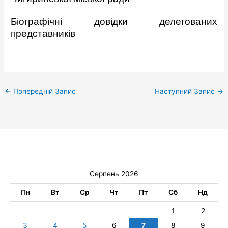
Біографічні довідки делегованих
представників
←
Попередній Запис
Наступний Запис
→
Серпень 2026
Пн
Вт
Ср
Чт
Пт
Сб
Нд
1
2
3
4
5
6
7
8
9