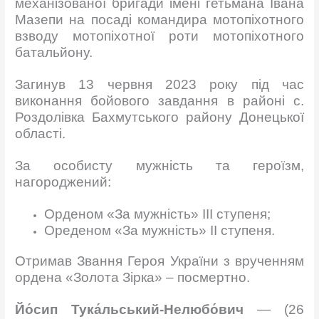
механізованої бригади імені гетьмана Івана
Мазепи на посаді командира мотопіхотного
взводу мотопіхотної роти мотопіхотного
батальйону.
Загинув 13 червня 2023 року під час
виконання бойового завдання в районі с.
Роздолівка Бахмутського району Донецької
області.
За особисту мужність та героїзм,
нагороджений:
Орденом «За мужність» ІІІ ступеня;
Ореденом «За мужність» ІІ ступеня.
Отримав Звання Героя України з врученням
ордена «Золота Зірка» – посмертно.
Йо́сип
Тука́льський-Нелюбо́вич
— (26