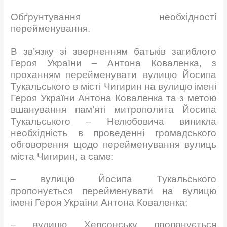
Обґрунтування необхідності
перейменування.
В зв’язку зі зверненням батьків загиблого
Героя України – Антона Коваленка, з
проханням перейменувати вулицю Йосипа
Тукальського в місті Чигирин на вулицю імені
Героя України Антона Коваленка та з метою
вшанування пам’яті митрополита Йосипа
Тукальського – Нелюбовича виникла
необхідність в проведенні громадського
обговорення щодо перейменування вулиць
міста Чигирин, а саме:
– вулицю Йосипа Тукальського
пропонується перейменувати на вулицю
імені Героя України Антона Коваленка;
– вулицю Херсонську пропонується