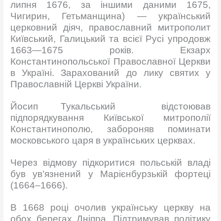
липня 1676, за іншими даними 1675,
Чигирин, Гетьманщина) — український
церковний діяч, православний митрополит
Київський, Галицький та всієї Русі упродовж
1663—1675 років. Екзарх
Константинопольської Православної Церкви
в Україні. Зарахований до лику святих у
Православній Церкві України.
Йосип Тукальський відстоював
підпорядкування Київської митрополії
Константинополю, забороняв поминати
московського царя в українських церквах.
Через відмову підкоритися польській владі
був ув’язнений у Марієнбурзькій фортеці
(1664–1666).
В 1668 році очолив українську церкву на
обох берегах Дніпра. Підтримував політику